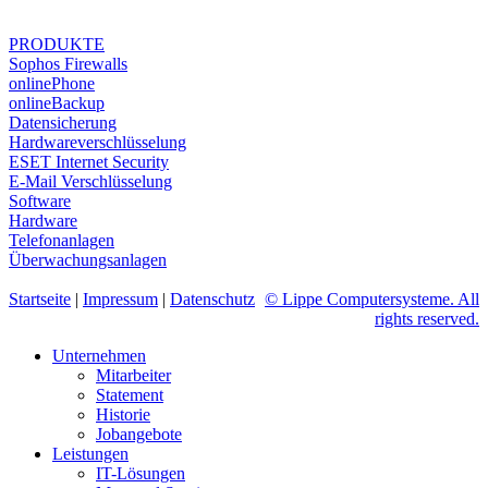
PRODUKTE
Sophos Firewalls
onlinePhone
onlineBackup
Datensicherung
Hardwareverschlüsselung
ESET Internet Security
E-Mail Verschlüsselung
Software
Hardware
Telefonanlagen
Überwachungsanlagen
Startseite
|
Impressum
|
Datenschutz
© Lippe Computersysteme. All
rights reserved.
Unternehmen
Mitarbeiter
Statement
Historie
Jobangebote
Leistungen
IT-Lösungen