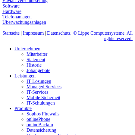
E-Mail Verschlüsselung
Software
Hardware
Telefonanlagen
Überwachungsanlagen
Startseite
|
Impressum
|
Datenschutz
© Lippe Computersysteme. All
rights reserved.
Unternehmen
Mitarbeiter
Statement
Historie
Jobangebote
Leistungen
IT-Lösungen
Managed Services
IT-Services
Mobile Sicherheit
IT-Schulungen
Produkte
Sophos Firewalls
onlinePhone
onlineBackup
Datensicherung