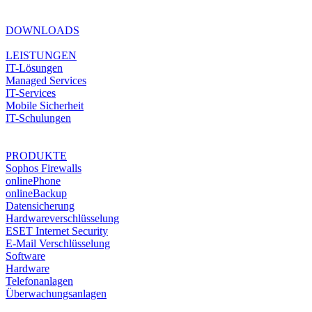
DOWNLOADS
LEISTUNGEN
IT-Lösungen
Managed Services
IT-Services
Mobile Sicherheit
IT-Schulungen
PRODUKTE
Sophos Firewalls
onlinePhone
onlineBackup
Datensicherung
Hardwareverschlüsselung
ESET Internet Security
E-Mail Verschlüsselung
Software
Hardware
Telefonanlagen
Überwachungsanlagen