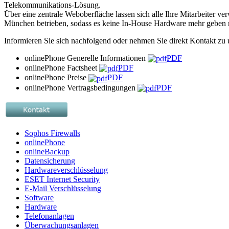
Telekommunikations-Lösung.
Über eine zentrale Weboberfläche lassen sich alle Ihre Mitarbeiter v
München betrieben, sodass es keine In-House Hardware mehr geben mus
Informieren Sie sich nachfolgend oder nehmen Sie direkt Kontakt zu 
onlinePhone
Generelle Informationen
PDF
onlinePhone
Factsheet
PDF
onlinePhone
Preise
PDF
onlinePhone
Vertragsbedingungen
PDF
Sophos Firewalls
onlinePhone
onlineBackup
Datensicherung
Hardwareverschlüsselung
ESET Internet Security
E-Mail Verschlüsselung
Software
Hardware
Telefonanlagen
Überwachungsanlagen